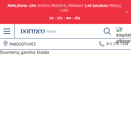
PAPILDOMA -10%
VISOMS PREKĖMS, PERKANT
2 AR DAUGIAU
PREKIŲ.
LIKO:
1
d
:
13
v
:
4
m
:
43
s
0
0-5 278 7336
PARDUOTUVĖS
Duomenų gavimo klaida