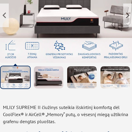
MLILY SUPREME II čiužinys suteikia išskirtinį komfortą dėl
CoolFlex® ir AirCell® „Memory“ putų, o vėsesnį miegą užtikrina
grafenu dengtas pluoštas.