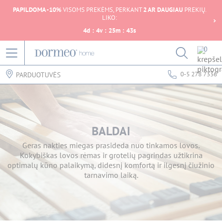
PAPILDOMA -10%
VISOMS PREKĖMS, PERKANT
2 AR DAUGIAU
PREKIŲ.
LIKO:
4
d
:
4
v
:
25
m
:
43
s
0
0-5 278 7336
PARDUOTUVĖS
BALDAI
Geras nakties miegas prasideda nuo tinkamos lovos.
Kokybiškas lovos rėmas ir grotelių pagrindas užtikrina
optimalų kūno palaikymą, didesnį komfortą ir ilgesnį čiužinio
tarnavimo laiką.