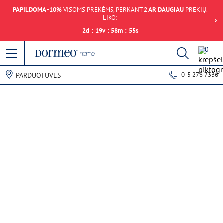
PAPILDOMA -10%
VISOMS PREKĖMS, PERKANT
2 AR DAUGIAU
PREKIŲ.
LIKO:
2
d
:
19
v
:
58
m
:
55
s
0
0-5 278 7336
PARDUOTUVĖS
Duomenų gavimo klaida