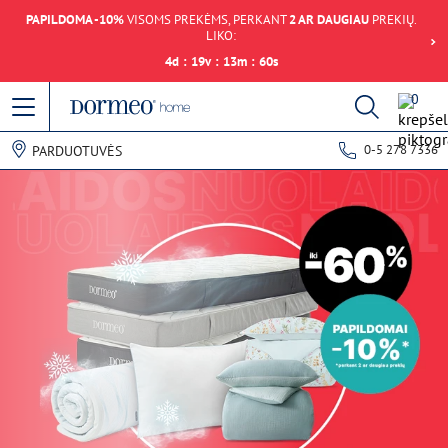
PAPILDOMA -10%
VISOMS PREKĖMS, PERKANT
2 AR DAUGIAU
PREKIŲ.
LIKO:
4
d
:
19
v
:
13
m
:
60
s
0
0-5 278 7336
PARDUOTUVĖS