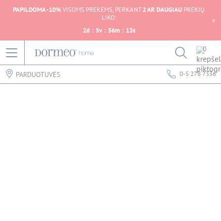
PAPILDOMA -10%
VISOMS PREKĖMS, PERKANT
2 AR DAUGIAU
PREKIŲ.
LIKO:
2
d
:
5
v
:
56
m
:
13
s
0
0-5 278 7336
PARDUOTUVĖS