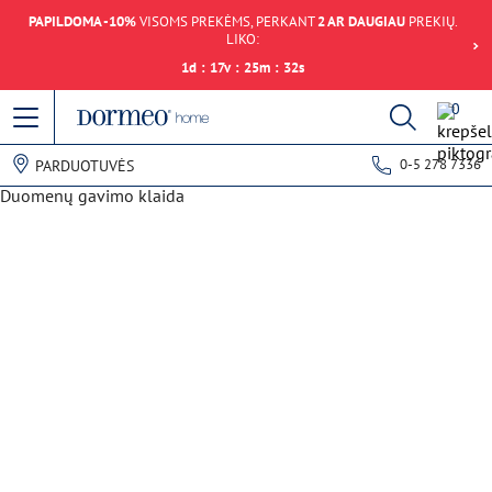
PAPILDOMA -10%
VISOMS PREKĖMS, PERKANT
2 AR DAUGIAU
PREKIŲ.
LIKO:
1
d
:
17
v
:
25
m
:
32
s
0
0-5 278 7336
PARDUOTUVĖS
Duomenų gavimo klaida