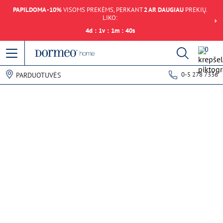
PAPILDOMA -10%
VISOMS PREKĖMS, PERKANT
2 AR DAUGIAU
PREKIŲ.
LIKO:
4
d
:
1
v
:
1
m
:
40
s
0
0-5 278 7336
PARDUOTUVĖS
Duomenų gavimo klaida