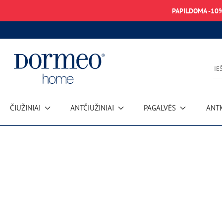
PAPILDOMA -10
ČIUŽINIAI
ANTČIUŽINIAI
PAGALVĖS
ANT
Duomenų gavimo klaida