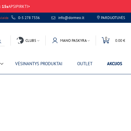
:
15
s
APSIPIRKTI
0-5 278 7336
info@dormeo.lt
PARDUOTUVĖS
laida
0
CLUB5
MANO PASKYRA
0.00 €
VĖSINANTYS PRODUKTAI
OUTLET
AKCIJOS