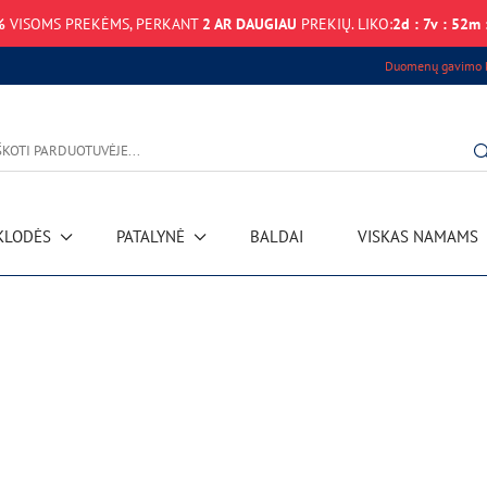
%
VISOMS PREKĖMS, PERKANT
2 AR DAUGIAU
PREKIŲ. LIKO:
2
d
:
7
v
:
52
m
Duomenų gavimo k
KLODĖS
PATALYNĖ
BALDAI
VISKAS NAMAMS