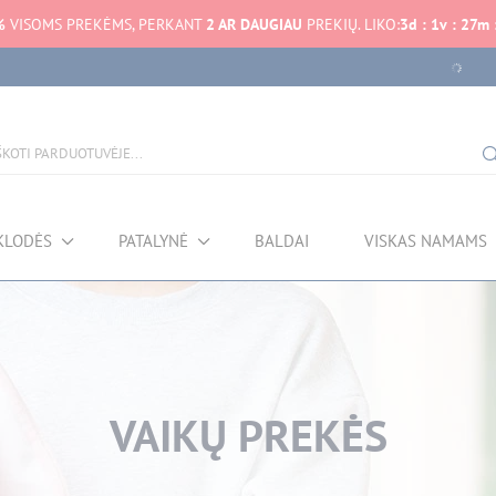
%
VISOMS PREKĖMS, PERKANT
2 AR DAUGIAU
PREKIŲ. LIKO:
3
d
:
1
v
:
27
m
KLODĖS
PATALYNĖ
BALDAI
VISKAS NAMAMS
VAIKŲ PREKĖS