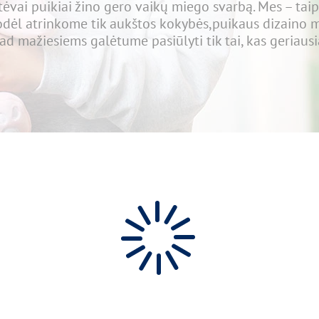
 tėvai puikiai žino gero vaikų miego svarbą. Mes – taip
todėl atrinkome tik aukštos kokybės,puikaus dizaino 
ad mažiesiems galėtume pasiūlyti tik tai, kas geriausi