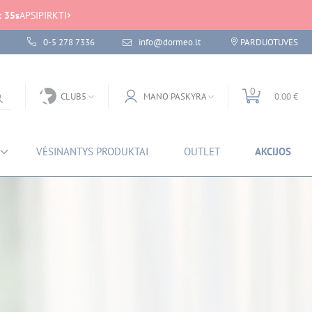
:
34
s
APSIPIRKTI
0-5 278 7336
info@dormeo.lt
PARDUOTUVĖS
0
CLUB5
MANO PASKYRA
0.00 €
VĖSINANTYS PRODUKTAI
OUTLET
AKCIJOS