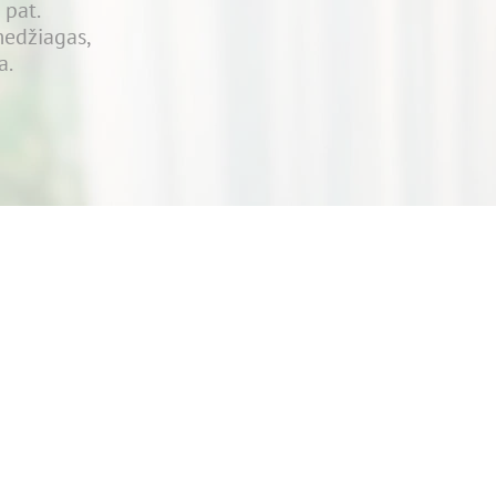
 pat.
medžiagas,
a.