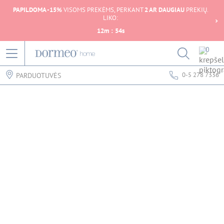
PAPILDOMA -15%
VISOMS PREKĖMS, PERKANT
2 AR DAUGIAU
PREKIŲ.
LIKO:
12
m
:
54
s
0
0-5 278 7336
PARDUOTUVĖS