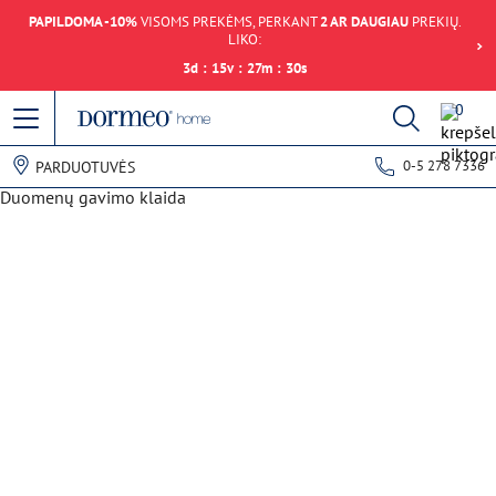
PAPILDOMA -10%
VISOMS PREKĖMS, PERKANT
2 AR DAUGIAU
PREKIŲ.
LIKO:
3
d
:
15
v
:
27
m
:
30
s
0
0-5 278 7336
PARDUOTUVĖS
Duomenų gavimo klaida