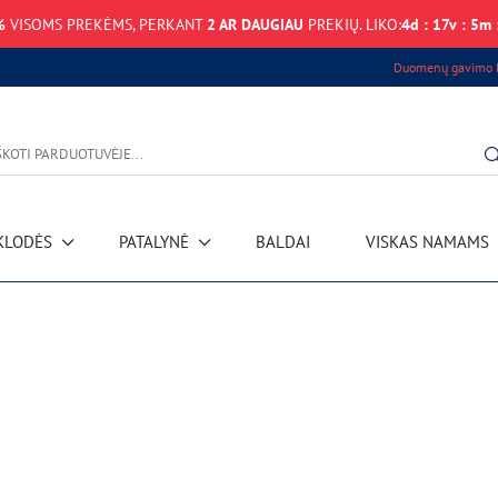
%
VISOMS PREKĖMS, PERKANT
2 AR DAUGIAU
PREKIŲ. LIKO:
4
d
:
17
v
:
5
m
Duomenų gavimo k
KLODĖS
PATALYNĖ
BALDAI
VISKAS NAMAMS