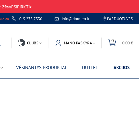
:
29
s
APSIPIRKTI
0-5 278 7336
info@dormeo.lt
PARDUOTUVĖS
laida
0
CLUB5
MANO PASKYRA
0.00 €
VĖSINANTYS PRODUKTAI
OUTLET
AKCIJOS