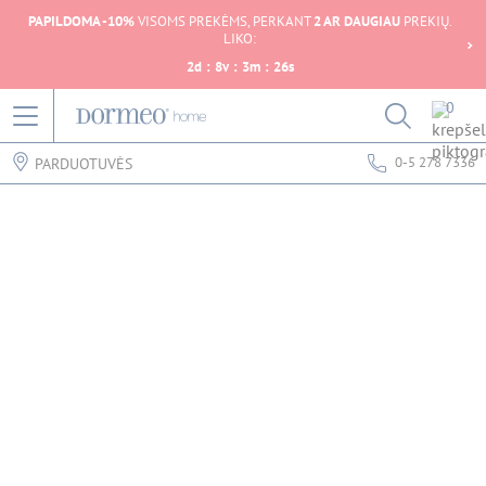
PAPILDOMA -10%
VISOMS PREKĖMS, PERKANT
2 AR DAUGIAU
PREKIŲ.
LIKO:
2
d
:
8
v
:
3
m
:
26
s
0
0-5 278 7336
PARDUOTUVĖS