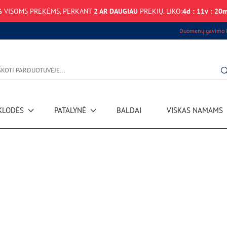
%
VISOMS PREKĖMS, PERKANT
2 AR DAUGIAU
PREKIŲ. LIKO:
4
d
:
11
v
:
20
Duomenų gavimo k
KLODĖS
PATALYNĖ
BALDAI
VISKAS NAMAMS