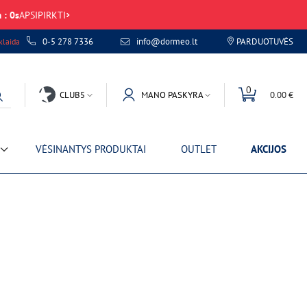
m
:
0
s
APSIPIRKTI
0-5 278 7336
info@dormeo.lt
PARDUOTUVĖS
laida
0
CLUB5
MANO PASKYRA
0.00 €
VĖSINANTYS PRODUKTAI
OUTLET
AKCIJOS