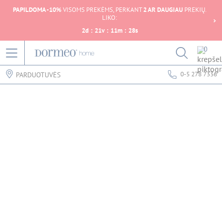
PAPILDOMA -10%
VISOMS PREKĖMS, PERKANT
2 AR DAUGIAU
PREKIŲ.
LIKO:
2
d
:
21
v
:
11
m
:
28
s
0
0-5 278 7336
PARDUOTUVĖS