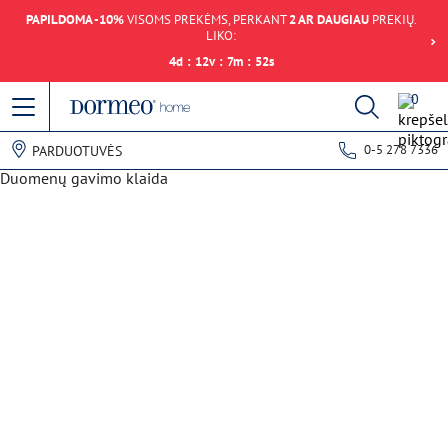
PAPILDOMA -10%
VISOMS PREKĖMS, PERKANT
2 AR DAUGIAU
PREKIŲ.
LIKO:
4
d
:
12
v
:
7
m
:
52
s
0
0-5 278 7336
PARDUOTUVĖS
Duomenų gavimo klaida