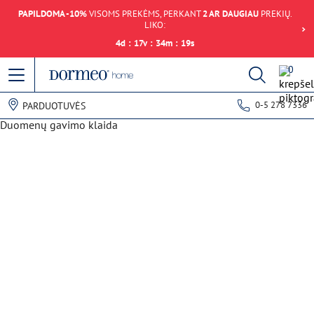
PAPILDOMA -10%
VISOMS PREKĖMS, PERKANT
2 AR DAUGIAU
PREKIŲ.
LIKO:
4
d
:
17
v
:
34
m
:
19
s
0
0-5 278 7336
PARDUOTUVĖS
Duomenų gavimo klaida