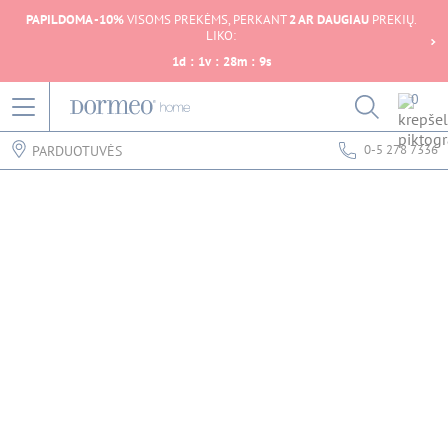
PAPILDOMA -10%
VISOMS PREKĖMS, PERKANT
2 AR DAUGIAU
PREKIŲ.
LIKO:
1
d
:
1
v
:
28
m
:
9
s
0
0-5 278 7336
PARDUOTUVĖS