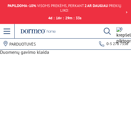
PAPILDOMA -10%
VISOMS PREKĖMS, PERKANT
2 AR DAUGIAU
PREKIŲ.
LIKO:
4
d
:
16
v
:
29
m
:
33
s
0
0-5 278 7336
PARDUOTUVĖS
Duomenų gavimo klaida