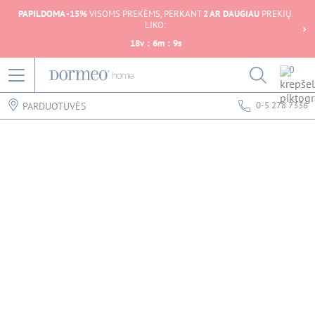
PAPILDOMA -15%
VISOMS PREKĖMS, PERKANT
2 AR DAUGIAU
PREKIŲ.
LIKO:
18
v
:
6
m
:
9
s
0
0-5 278 7336
PARDUOTUVĖS