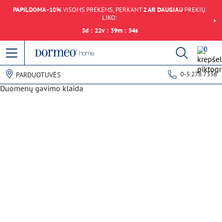
PAPILDOMA -10%
VISOMS PREKĖMS, PERKANT
2 AR DAUGIAU
PREKIŲ.
LIKO:
3
d
:
22
v
:
39
m
:
54
s
0
0-5 278 7336
PARDUOTUVĖS
Duomenų gavimo klaida