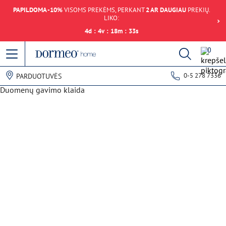
PAPILDOMA -10%
VISOMS PREKĖMS, PERKANT
2 AR DAUGIAU
PREKIŲ.
LIKO:
4
d
:
4
v
:
18
m
:
33
s
0
0-5 278 7336
PARDUOTUVĖS
Duomenų gavimo klaida