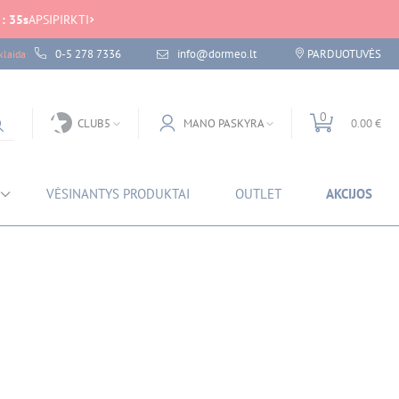
:
35
s
APSIPIRKTI
0-5 278 7336
info@dormeo.lt
PARDUOTUVĖS
laida
0
CLUB5
MANO PASKYRA
0.00 €
VĖSINANTYS PRODUKTAI
OUTLET
AKCIJOS