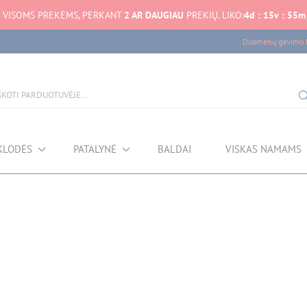
VISOMS PREKĖMS, PERKANT
2 AR DAUGIAU
PREKIŲ. LIKO:
4
d
:
15
v
:
55
m
Duomenų gavimo k
KLODĖS
PATALYNĖ
BALDAI
VISKAS NAMAMS