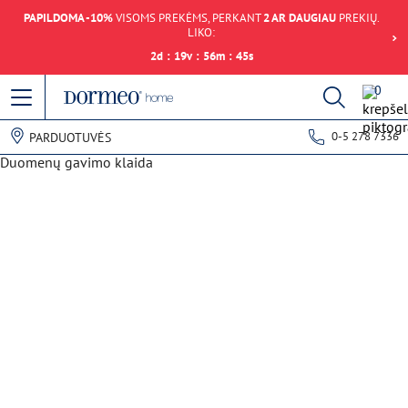
PAPILDOMA -10%
VISOMS PREKĖMS, PERKANT
2 AR DAUGIAU
PREKIŲ.
LIKO:
2
d
:
19
v
:
56
m
:
45
s
0
0-5 278 7336
PARDUOTUVĖS
Duomenų gavimo klaida