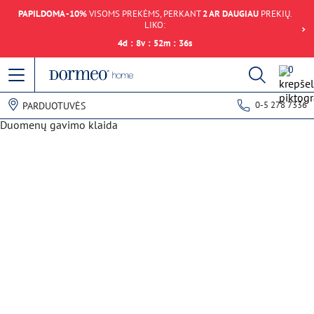
PAPILDOMA -10%
VISOMS PREKĖMS, PERKANT
2 AR DAUGIAU
PREKIŲ.
LIKO:
4
d
:
8
v
:
52
m
:
36
s
0
0-5 278 7336
PARDUOTUVĖS
Duomenų gavimo klaida