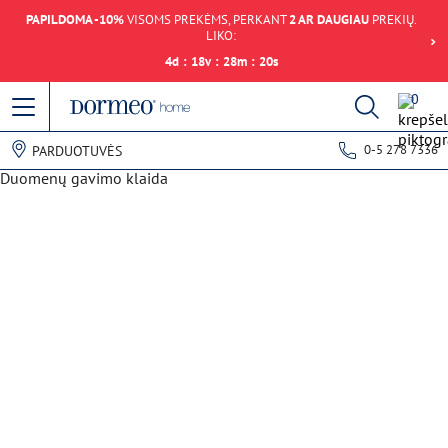
PAPILDOMA -10%
VISOMS PREKĖMS, PERKANT
2 AR DAUGIAU
PREKIŲ.
LIKO:
4
d
:
18
v
:
28
m
:
20
s
0
0-5 278 7336
PARDUOTUVĖS
Duomenų gavimo klaida