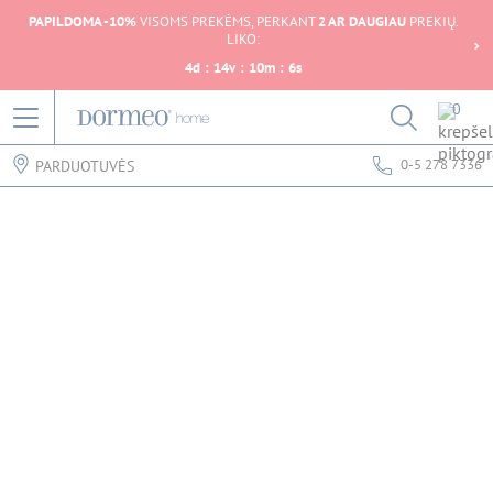
PAPILDOMA -10%
VISOMS PREKĖMS, PERKANT
2 AR DAUGIAU
PREKIŲ.
LIKO:
4
d
:
14
v
:
10
m
:
6
s
0
0-5 278 7336
PARDUOTUVĖS