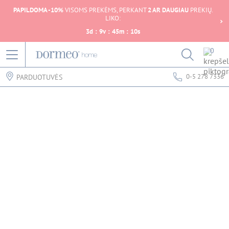
PAPILDOMA -10%
VISOMS PREKĖMS, PERKANT
2 AR DAUGIAU
PREKIŲ.
LIKO:
3
d
:
9
v
:
45
m
:
10
s
0
0-5 278 7336
PARDUOTUVĖS