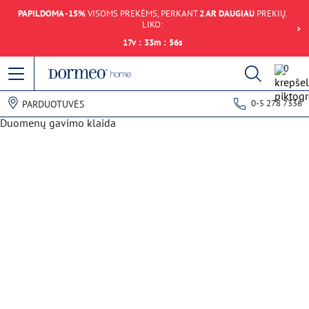
PAPILDOMA -15%
VISOMS PREKĖMS, PERKANT
2 AR DAUGIAU
PREKIŲ.
LIKO:
17
v
:
33
m
:
56
s
0
0-5 278 7336
PARDUOTUVĖS
Duomenų gavimo klaida