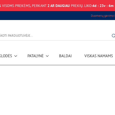
%
VISOMS PREKĖMS, PERKANT
2 AR DAUGIAU
PREKIŲ. LIKO:
4
d
:
23
v
:
6
m
Duomenų gavimo k
KLODĖS
PATALYNĖ
BALDAI
VISKAS NAMAMS