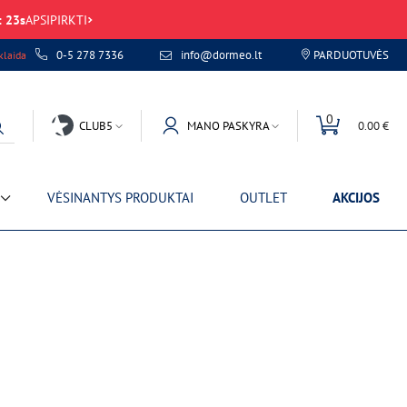
:
23
s
APSIPIRKTI
0-5 278 7336
info@dormeo.lt
PARDUOTUVĖS
laida
0
CLUB5
MANO PASKYRA
0.00 €
VĖSINANTYS PRODUKTAI
OUTLET
AKCIJOS