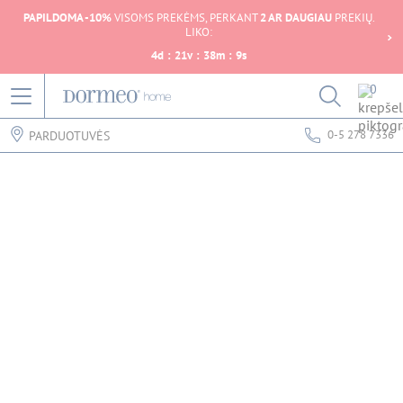
PAPILDOMA -10%
VISOMS PREKĖMS, PERKANT
2 AR DAUGIAU
PREKIŲ.
LIKO:
4
d
:
21
v
:
38
m
:
9
s
0
0-5 278 7336
PARDUOTUVĖS