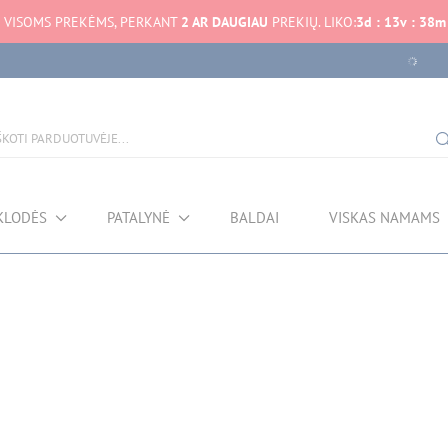
VISOMS PREKĖMS, PERKANT
2 AR DAUGIAU
PREKIŲ. LIKO:
3
d
:
13
v
:
38
m
KLODĖS
PATALYNĖ
BALDAI
VISKAS NAMAMS