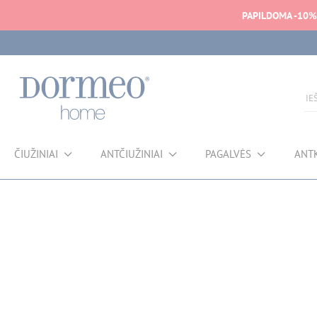
PAPILDOMA -10%
ČIUŽINIAI
ANTČIUŽINIAI
PAGALVĖS
ANT
Duomenų gavimo klaida