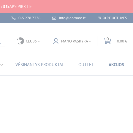
:
58
s
APSIPIRKTI
0-5 278 7336
info@dormeo.lt
PARDUOTUVĖS
0
CLUB5
MANO PASKYRA
0.00 €
VĖSINANTYS PRODUKTAI
OUTLET
AKCIJOS