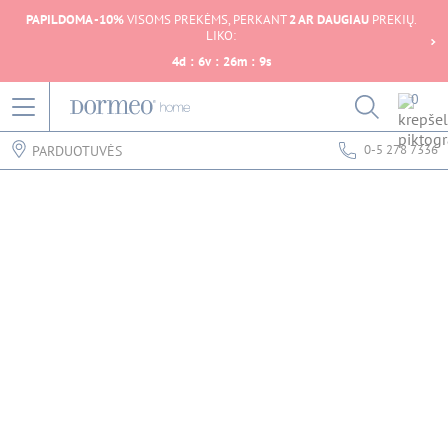
PAPILDOMA -10%
VISOMS PREKĖMS, PERKANT
2 AR DAUGIAU
PREKIŲ.
LIKO:
4
d
:
6
v
:
26
m
:
9
s
0
0-5 278 7336
PARDUOTUVĖS