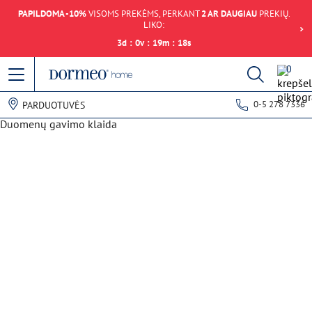
PAPILDOMA -10%
VISOMS PREKĖMS, PERKANT
2 AR DAUGIAU
PREKIŲ.
LIKO:
3
d
:
0
v
:
19
m
:
18
s
0
0-5 278 7336
PARDUOTUVĖS
Duomenų gavimo klaida