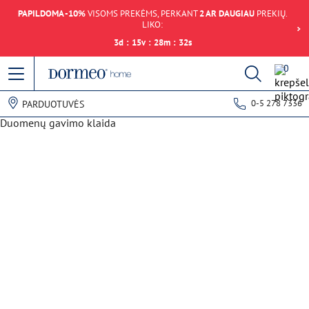
PAPILDOMA -10%
VISOMS PREKĖMS, PERKANT
2 AR DAUGIAU
PREKIŲ.
LIKO:
3
d
:
15
v
:
28
m
:
32
s
0
0-5 278 7336
PARDUOTUVĖS
Duomenų gavimo klaida