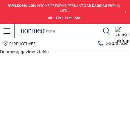
PAPILDOMA -10%
VISOMS PREKĖMS, PERKANT
2 AR DAUGIAU
PREKIŲ.
LIKO:
4
d
:
17
v
:
31
m
:
56
s
0
0-5 278 7336
PARDUOTUVĖS
Duomenų gavimo klaida