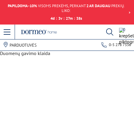
PAPILDOMA -10%
VISOMS PREKĖMS, PERKANT
2 AR DAUGIAU
PREKIŲ.
LIKO:
4
d
:
3
v
:
27
m
:
38
s
0
0-5 278 7336
PARDUOTUVĖS
Duomenų gavimo klaida