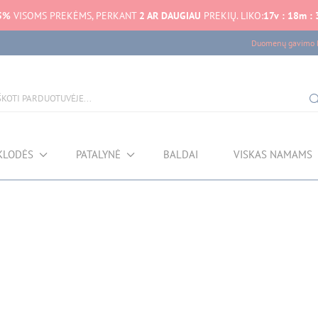
5%
VISOMS PREKĖMS, PERKANT
2 AR DAUGIAU
PREKIŲ. LIKO:
17
v
:
18
m
:
Duomenų gavimo k
KLODĖS
PATALYNĖ
BALDAI
VISKAS NAMAMS