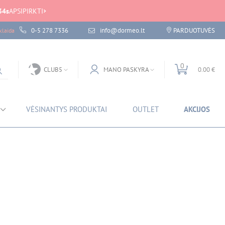
34
s
APSIPIRKTI
0-5 278 7336
info@dormeo.lt
PARDUOTUVĖS
laida
0
CLUB5
MANO PASKYRA
0.00 €
VĖSINANTYS PRODUKTAI
OUTLET
AKCIJOS