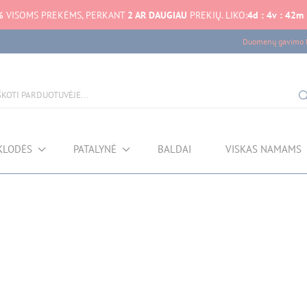
%
VISOMS PREKĖMS, PERKANT
2 AR DAUGIAU
PREKIŲ. LIKO:
4
d
:
4
v
:
42
m
Duomenų gavimo k
KLODĖS
PATALYNĖ
BALDAI
VISKAS NAMAMS