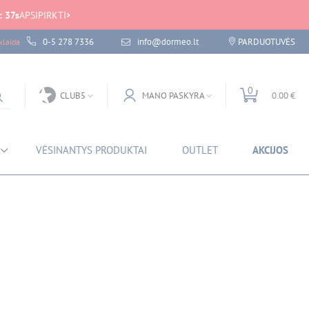
:
37
s
APSIPIRKTI
0-5 278 7336
info@dormeo.lt
PARDUOTUVĖS
laida
0
CLUB5
MANO PASKYRA
0.00 €
VĖSINANTYS PRODUKTAI
OUTLET
AKCIJOS