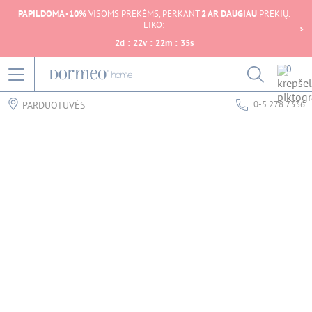
PAPILDOMA -10%
VISOMS PREKĖMS, PERKANT
2 AR DAUGIAU
PREKIŲ.
LIKO:
2
d
:
22
v
:
22
m
:
35
s
0
0-5 278 7336
PARDUOTUVĖS