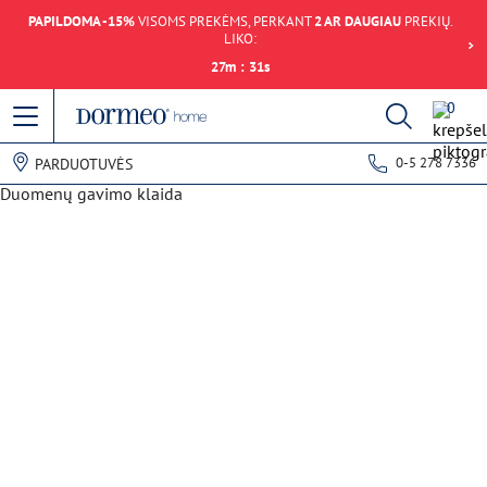
PAPILDOMA -15%
VISOMS PREKĖMS, PERKANT
2 AR DAUGIAU
PREKIŲ.
LIKO:
27
m
:
31
s
0
0-5 278 7336
PARDUOTUVĖS
Duomenų gavimo klaida