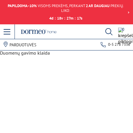
PAPILDOMA -10%
VISOMS PREKĖMS, PERKANT
2 AR DAUGIAU
PREKIŲ.
LIKO:
4
d
:
18
v
:
27
m
:
17
s
0
0-5 278 7336
PARDUOTUVĖS
Duomenų gavimo klaida