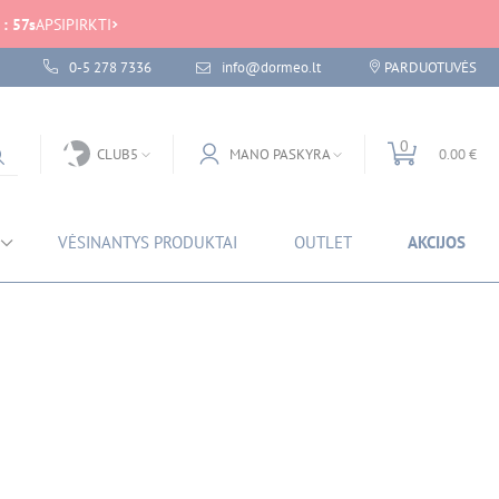
:
57
s
APSIPIRKTI
0-5 278 7336
info@dormeo.lt
PARDUOTUVĖS
0
CLUB5
MANO PASKYRA
0.00 €
VĖSINANTYS PRODUKTAI
OUTLET
AKCIJOS