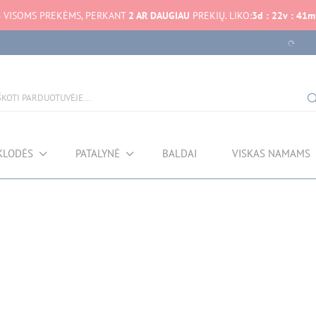
%
VISOMS PREKĖMS, PERKANT
2 AR DAUGIAU
PREKIŲ. LIKO:
3
d
:
22
v
:
41
m
KLODĖS
PATALYNĖ
BALDAI
VISKAS NAMAMS