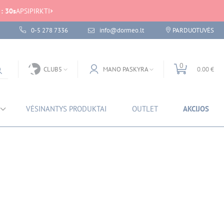
:
30
s
APSIPIRKTI
0-5 278 7336
info@dormeo.lt
PARDUOTUVĖS
laida
0
CLUB5
MANO PASKYRA
0.00 €
VĖSINANTYS PRODUKTAI
OUTLET
AKCIJOS