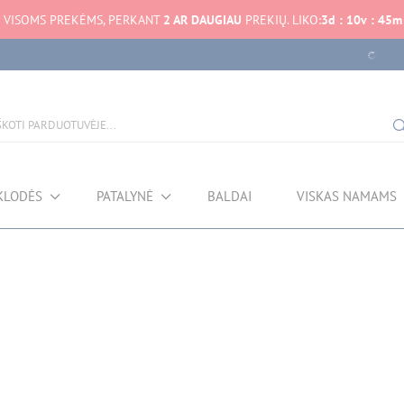
VISOMS PREKĖMS, PERKANT
2 AR DAUGIAU
PREKIŲ. LIKO:
3
d
:
10
v
:
45
m
Duomenų gavimo k
KLODĖS
PATALYNĖ
BALDAI
VISKAS NAMAMS