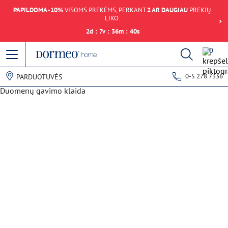
PAPILDOMA -10%
VISOMS PREKĖMS, PERKANT
2 AR DAUGIAU
PREKIŲ.
LIKO:
2
d
:
7
v
:
36
m
:
40
s
0
0-5 278 7336
PARDUOTUVĖS
Duomenų gavimo klaida