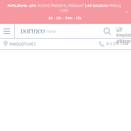
PAPILDOMA -10%
VISOMS PREKĖMS, PERKANT
2 AR DAUGIAU
PREKIŲ.
LIKO:
2
d
:
18
v
:
54
m
:
25
s
0
0-5 278 7336
PARDUOTUVĖS