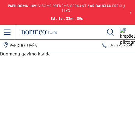
PAPILDOMA -10%
VISOMS PREKĖMS, PERKANT
2 AR DAUGIAU
PREKIŲ.
LIKO:
3
d
:
3
v
:
33
m
:
39
s
0
0-5 278 7336
PARDUOTUVĖS
Duomenų gavimo klaida