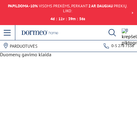
PAPILDOMA -10%
VISOMS PREKĖMS, PERKANT
2 AR DAUGIAU
PREKIŲ.
LIKO:
4
d
:
11
v
:
39
m
:
56
s
0
0-5 278 7336
PARDUOTUVĖS
Duomenų gavimo klaida