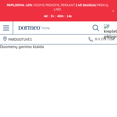
PAPILDOMA -10%
VISOMS PREKĖMS, PERKANT
2 AR DAUGIAU
PREKIŲ.
LIKO:
4
d
:
3
v
:
40
m
:
14
s
0
0-5 278 7336
PARDUOTUVĖS
Duomenų gavimo klaida